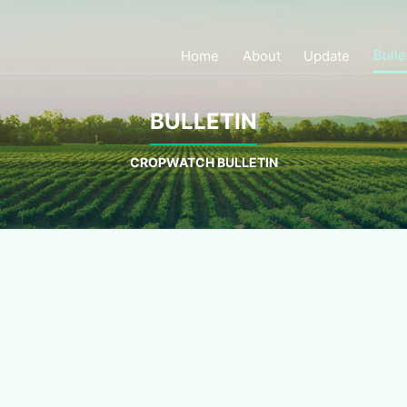
Bulle
Home
About
Update
BULLETIN
CROPWATCH BULLETIN