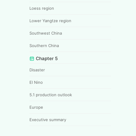
Loess region
Lower Yangtze region
Southwest China
Southern China
Chapter 5
Disaster
El Nino
5.1 production outlook
Europe
Executive summary