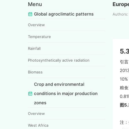
Menu
Europ
Global agroclimatic patterns
Authors
Overview
Temperature
Rainfall
5
Photosynthetically active radiation
引言
20
Biomass
10
Crop and environmental
粮食
conditions in major production
0.8
zones
图5.
Overview
注：
West Africa