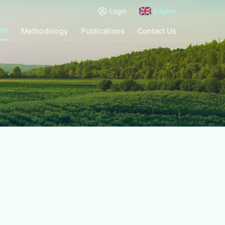
Login
English
tin
Methodology
Publications
Contact Us