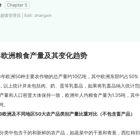
e
Chapter 5
: 超级管理员 | Edit: zhangxin
.3欧洲粮食产量及其变化趋势
13年欧洲50种主要农作物的总产量约10亿吨，其中欧洲东部约占50%
%，以上统计并未包括肉、奶、蛋等乳畜品，如果将乳畜品纳入统计范
产量和人口密度大体保持一致，欧洲年人均粮食产量为1.35吨，其中
1吨。
3
欧洲及不同地区50
大农产品类别产量比重对比（不包含畜产品）
分类中包含干的和新鲜的农产品，如蔬菜中的干葱和青葱，西红柿归